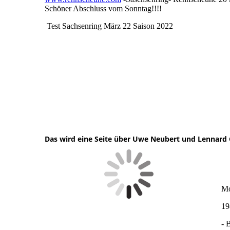
Schöner Abschluss vom Sonntag!!!!
Test Sachsenring März 22 Saison 2022
Die Champions 01.09.2021
Der Andre Friedrich Mit Steve Kirsch 01.09.2021
Der Sidecar Meister Erklärt 01.09.2021
Der Uwe mit Lennard Göttlich (Vater Göttlich)in der Bo
Die CBR mit Helm UWE 01.09.2021 am Sachsenring
Das wird eine Seite über Uwe Neubert und Lennard 
Mo
1
- 