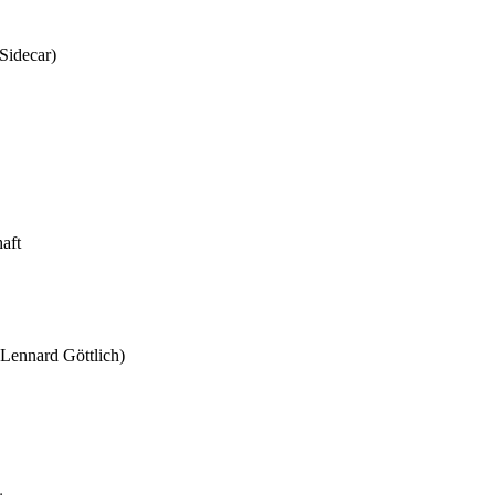
decar)
aft
 Lennard Göttlich)