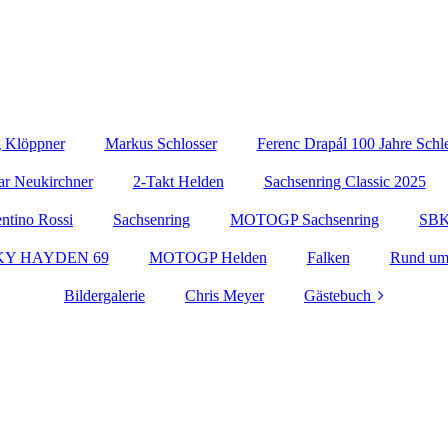
g Klöppner
Markus Schlosser
Ferenc Drapál 100 Jahre Schl
ar Neukirchner
2-Takt Helden
Sachsenring Classic 2025
entino Rossi
Sachsenring
MOTOGP Sachsenring
SB
KY HAYDEN 69
MOTOGP Helden
Falken
Rund um
Bildergalerie
Chris Meyer
Gästebuch
Kontakt