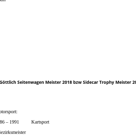
x Sachsenring 01.09.2021
Göttlich Seitenwagen Meister 2018 bzw Sidecar Trophy Meister 2
torsport:
986 – 1991 Kartsport
Bezirksmeister