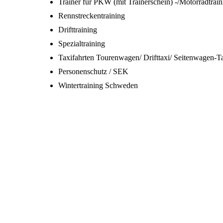
Trainer für PKW (mit Trainerschein) -/Motorradtrain
Rennstreckentraining
Drifttraining
Spezialtraining
Taxifahrten Tourenwagen/ Drifttaxi/ Seitenwagen-T
Personenschutz / SEK
Wintertraining Schweden
1 Box Uwe März 2022 Der Ich
2 Das Sidecar Taxi März 2022
3 Box Uwe März 2022
4 Box März 2022
Das Gespann Sachsenring Box 7
Einfahrt in Die Box 09.09.2021