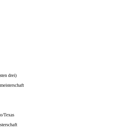
sten drei)
eisterschaft
o/Texas
erschaft