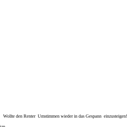
05.2023 Boxengasse
1.05.2023
 Wollte den Renter Umstimmen wieder in das Gespann einzusteigen
 km