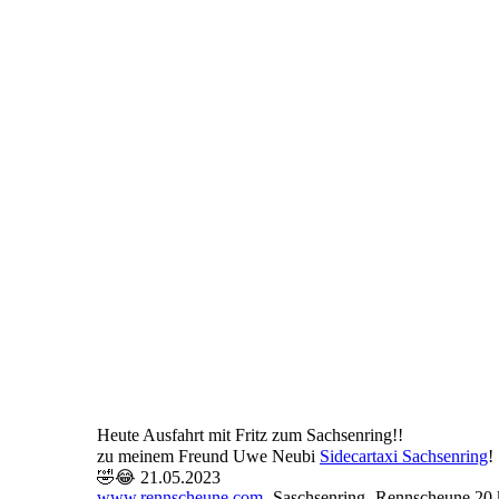
MZ 6 Der UWEam Steuer und Fritz im Seitenwagen21.
MZ 5 Start Der Ausfahrt 21.05.2023
MZ 4 Der ich und mein Beifahrer 21.05.2023
MZ 3 21.05.2023
MZ 2 Der Fritz Langer und Der UWE im MZ Gespann 2
MZ 1 21.05.2023
Heute Ausfahrt mit Fritz zum Sachsenring!!
zu meinem Freund Uwe Neubi
Sidecartaxi Sachsenring
!
🤣😂 21.05.2023
www.rennscheune.com
-Saschsenring- Rennscheune 20