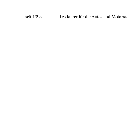
Der Uwe Neubert An Der Einfahrt Box Sachsenring
seit 1998 Testfahrer für die Auto- und Motorradin
Uwe Neubert Kurve Queckenberg
Sidecar Taxi
UWE
Der CEO in Der Mitte mit UWE und Lennard
Uwe und Lennard Turm 2 Mit Canon W
Uwe und Lennard Turm Nr 3
Champions 2021 29.09.2021 Test Sachsenring
Uwe der Ich und Lennard 29.09.2021 Vollgas