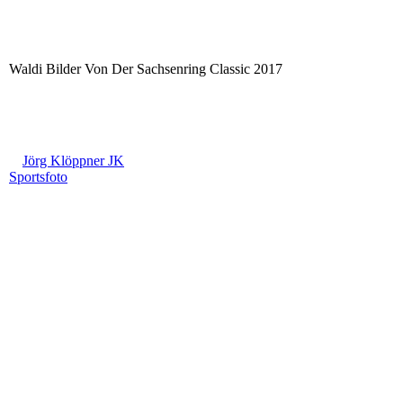
Waldi Bilder Von Der Sachsenring Classic 2017
Jörg Klöppner JK
Sportsfoto
JKL_6018
JK 10 Ralf Waldmann auf Den Sachsenring 2017
JK 9
JK 8
JK 1 Kevin Schwantz und Ralf Walmann _1
JK5 Ralf Waldmann am Sachsenring 2017