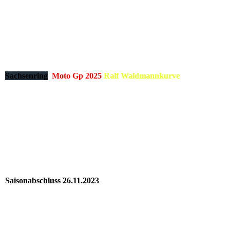
MOTO GP 2025 SARI (14)
MOTO GP 2025 SARI (59)
MOTO GP 2025 SARI (77)_1
MOTO GP 2025 SARI (78)_1
Sachsenring
Moto Gp 2025
Ralf Waldmannkurve
Saisonabschluss 26.11.2023