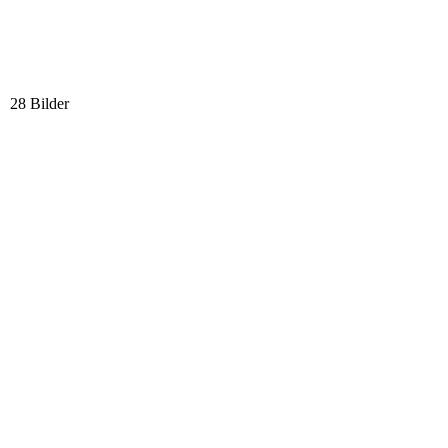
28 Bilder
28_4
27_2
26_2
25_2
24_3
23_3
22_3
21_2
20_4