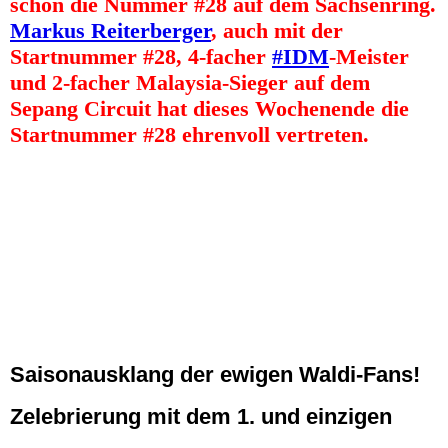
schon die Nummer #28 auf dem Sachsenring.
Markus Reiterberger
, auch mit der
Startnummer #28, 4-facher
#IDM
-Meister
und 2-facher Malaysia-Sieger auf dem
Sepang Circuit hat dieses Wochenende die
Startnummer #28 ehrenvoll vertreten.
Racingteam Rennscheune Waldi 28 Frank und der Ich
28 Tobias Lehmann, Lennox Lehmann, Marcel Uhlmann IDM
Sachsenring
28 Tobias Lehmann
28 Lennox Lehmann 2. IDM Supersport 300ccm am Sachsenring
14.05.2023
Saisonausklang der ewigen Waldi-Fans!
Zelebrierung mit dem 1. und einzigen