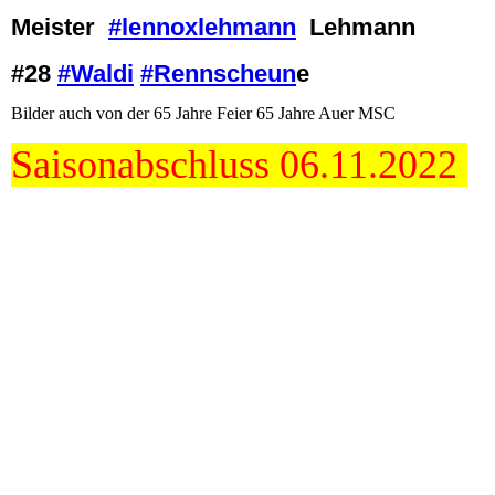
Meister
#lennoxlehmann
Lehmann
#28
#Waldi
#Rennscheun
e
Bilder auch von der 65 Jahre Feier 65 Jahre Auer MSC
Saisonabschluss 06.11.2022
W 28 Tom Martin Frank Jürgen Jan Loth Heiko Blase Thomas
Sören Tommy Oliver
W 1 65 Jahre Auer MSC
W 3 Thomas Heike Markus Marcel
W 2
W 7 Frank und Thomas
W 6