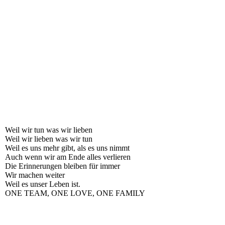
Ralf Waldmann Sieg 2000 in Donington unterschrieben 2010 in
Lichtenstein.Sa
Buch Motorrad WM 2000 SIEG England
Waldi Party Raum
waldi buch 2000 2
waldi Buch 2009
Weil wir tun was wir lieben
Weil wir lieben was wir tun
Weil es uns mehr gibt, als es uns nimmt
Auch wenn wir am Ende alles verlieren
Die Erinnerungen bleiben für immer
Wir machen weiter
Weil es unser Leben ist.
ONE TEAM, ONE LOVE, ONE FAMILY
Marcel - Sachsenring - ©Lekl 18. Juni 2021 10-36-07s-2