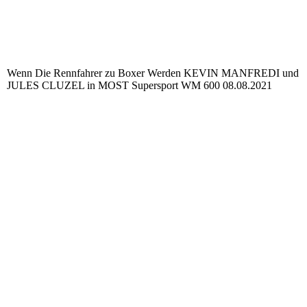
SSp300 Start 4 Victor Steemann in Führung
SSp300 Start 6
SSp300 Start 5
Wenn Die Rennfahrer zu Boxer Werden KEVIN MANFREDI und
JULES CLUZEL in MOST Supersport WM 600 08.08.2021