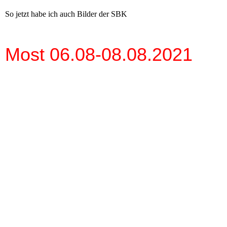
So jetzt habe ich auch Bilder der SBK
Most 06.08-08.08.2021
S1 SBK 1000 Sieger Scott Redding 2 Toprak Razgatlioglu Jonahan
REA
S 20 SBK Start 3
S 19 SBK Start Most 08.08.2021
S 16 SBK Start 2 Most
S 10 SBK Erste Runde 08.08.2021
S 11 SBK 1 Runde Kurve 08.08.2021
S 13 SBK Start 08.08.2021 15 Uhr
S 14 SBK Türkei Fan,s Toprak 08.08.2021