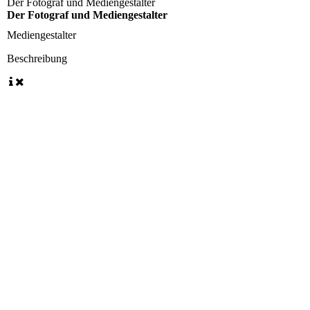
Der Fotograf und Mediengestalter
Der Fotograf und Mediengestalter
Mediengestalter
Beschreibung
Rennscheune 16.08.2020
Rennscheune 2020
Rennscheune 2020 2
Rennscheune 2020 der Chef der Scheune
Rennscheune die LOK
Roberto Locatelli und Der Steve
DAS RATHAUS 1
DAS RATHAUS 2