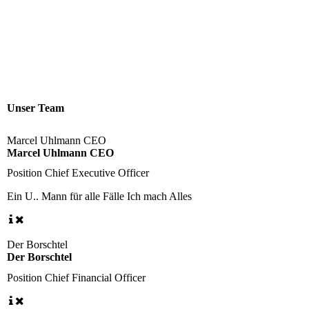
Rossi - Brünn 16.08.2008 14-13-18
Rossi - Brünn 17.08.2008 13-49-29
Rossi - Lorenzo - Gratulation 13.04.2008 15-03-19
Rossi - Lorenzo - Podium 13.04.2008 15-10-33
Unser Team
Marcel Uhlmann CEO
Marcel Uhlmann CEO
Position
Chief Executive Officer
Ein U.. Mann für alle Fälle
Ich mach Alles
Der Borschtel
Der Borschtel
Position
Chief Financial Officer