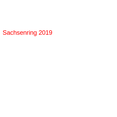
DAS RATHAUS 3 am 20.08.2020 Vom Höhhaus
DAS RATHAUS 4
DAS RATHAUS 5 20.08.2020
Sachsenring 2019
12 Maverick Vinales
2019 Rossi 1
Box Prüstel
Alex Marquez 73_1
Alex Marquez 73
ALEX 73
Der ich Motorrad Filip Salac
Die Mädels Turm 2