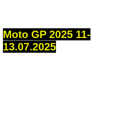
Motogp 2025 MM93 AM 73 13.07.25 (144)
Motogp 2025 MM93 AM 73 13.07.25 (163)
Moto GP 2025 11-
13.07.2025
MOTO GP 2025 SARI (98)
MOTO GP 2025 SARI (41)
MOTO GP 2025 SARI (21)
MOTO GP 2025 SARI (22)
MOTO GP 2025 SARI (23)
MOTO GP 2025 SARI (24)
MOTO GP 2025 SARI (25)