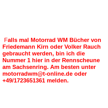
buch2
buch3
buch4
buch5
F
alls mal Motorrad WM Bücher von
Friedemann Kirn oder Volker Rauch
gebraucht werden, bin ich die
Nummer 1 hier in der Rennscheune
am Sachsenring. Am besten unter
motorradwm@t-online.de oder
+49/1723651361 melden.
HEADQUARTERS
Das Hauptquartier