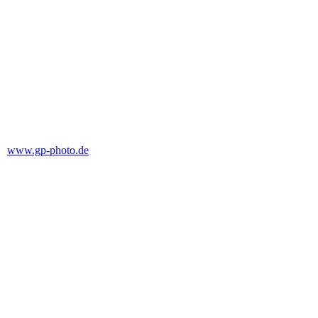
Das Hauptquartier 2
chief executive officer
der Chef oder der Borschtel
DER CEO _1
DER CEO 2
www.gp-photo.de