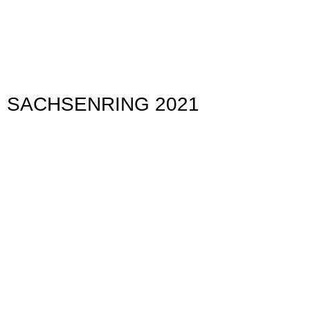
Winter 6 09.02.2021 Rennscheune
Winter 12 09.02.2021
Winter 11 Die Rennscheune
SACHSENRING 2021
3 Rossi 18.06.2021
4 Rossi und Mir 18.06.2021
5 Pol Espargaro 18.06.2021
6 Petrucci 18.06.2021
7 Aleix Espargaro 18.06.2021
8 Fabio 20 Der Teufel 18.06.2021